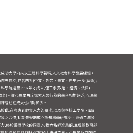
立成功大學向來以工程科學著稱,人文社會科學發展緩慢。
院先成立,包含四系(中文、外文、臺文、歷史)一所(藝術);
科學院遲至1997年才成立,僅三系(政治、經濟、法律)一
(教育)。從心理學角度探索人類行為的學科相對缺乏,心理學
關課程也在成大也相對稀少。
鑑於此,在考慮到師資人力的要求,以及與學校工學院、設計
院等之合作,初期先規劃成立認知科學研究所。經過二年多
努力,終於獲得學校的同意,勻撥六名師資員額,並經報教育部
准於民國95年8月對外招收碩士班研究生。心理學系亦在認