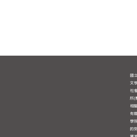
國
文學
社會
所
相
有
學
的
獲