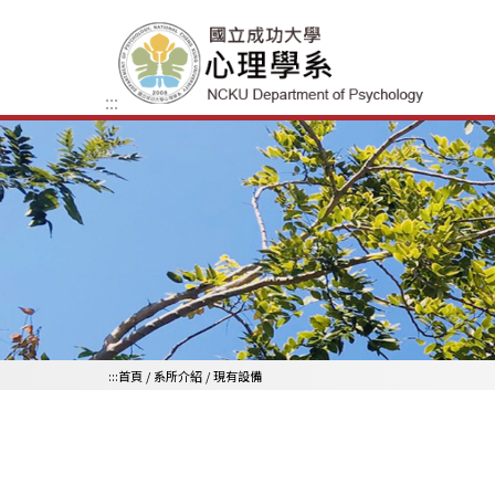
跳到主要內容區
:::
:::
首頁
/
系所介紹
/
現有設備