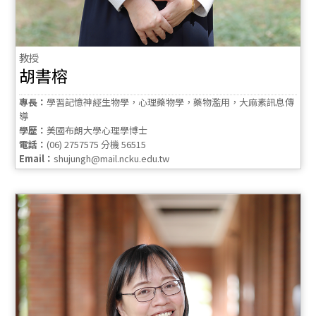
教授
胡書榕
專長：
學習記憶神經生物學，心理藥物學，藥物濫用，大麻素訊息傳
導
學歷：
美國布朗大學心理學博士
電話：
(06) 2757575 分機 56515
Email：
shujungh@mail.ncku.edu.tw