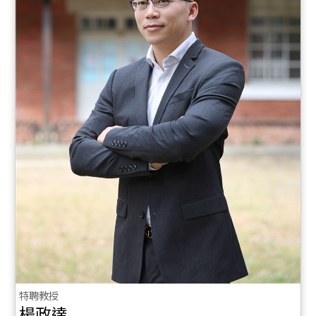
特聘教授
楊政達