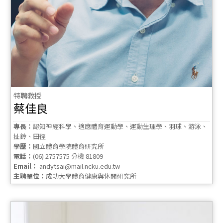
特聘教授
蔡佳良
專長：
認知神經科學、適應體育運動學、運動生理學、羽球、游泳、
扯鈴、田徑
學歷：
國立體育學院體育研究所
電話：
(06) 2757575 分機 81809
Email：
andytsai@mail.ncku.edu.tw
主聘單位：
成功大學體育健康與休閒研究所