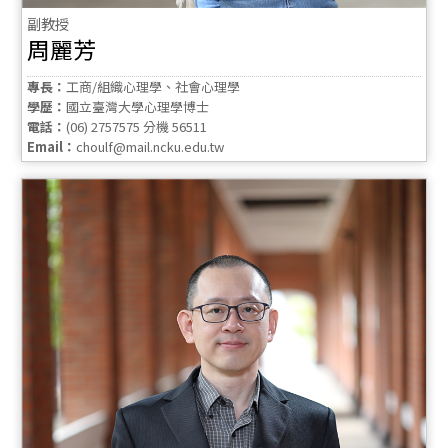
副教授
周麗芳
專長：
工商/組織心理學、社會心理學
學歷：
國立臺灣大學心理學博士
電話：
(06) 2757575 分機 56511
Email：
choulf@mail.ncku.edu.tw