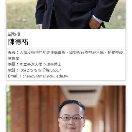
副教授
陳德祐
專長：
人類及動物的功能性腦造影、認知與行為神經科學、動物神經
生理學
學歷：
國立臺灣大學心理學博士
電話：
(06) 2757575 分機 56517
Email：
chendy@mail.ncku.edu.tw