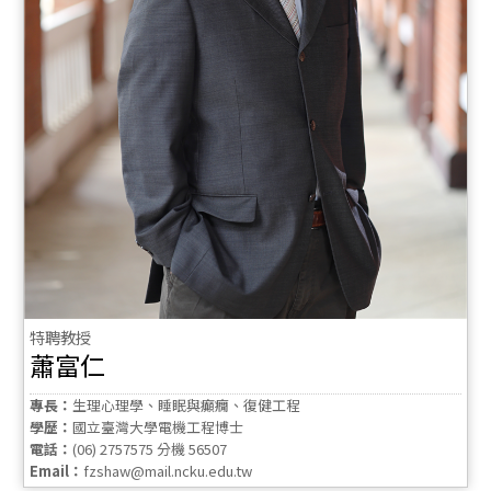
特聘教授
蕭富仁
專長：
生理心理學、睡眠與癲癇、復健工程
學歷：
國立臺灣大學電機工程博士
電話：
(06) 2757575 分機 56507
Email：
fzshaw@mail.ncku.edu.tw