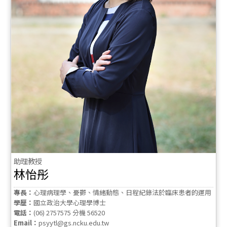
助理教授
林怡彤
專長：
心理病理學、憂鬱、情緒動態、日程紀錄法於臨床患者的運用
學歷：
國立政治大學心理學博士
電話：
(06) 2757575 分機 56520
Email：
psyytl@gs.ncku.edu.tw