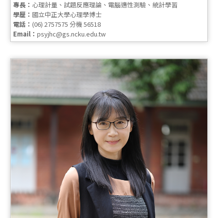
專長：
心理計量、試題反應理論、電腦適性測驗、統計學習
學歷：
國立中正大學心理學博士
電話：
(06) 2757575 分機 56518
Email：
psyjhc@gs.ncku.edu.tw