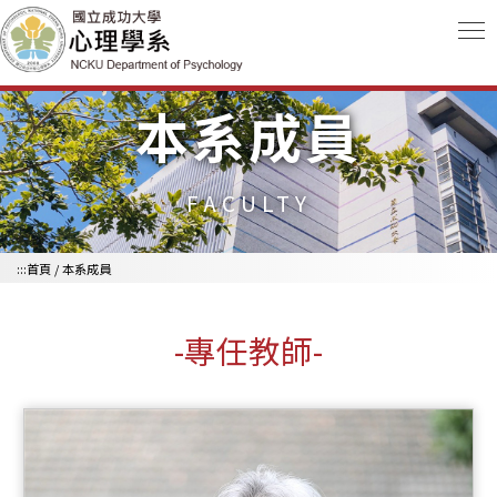
跳到主要內容區
本系成員
FACULTY
:::
首頁
/ 本系成員
-專任教師-