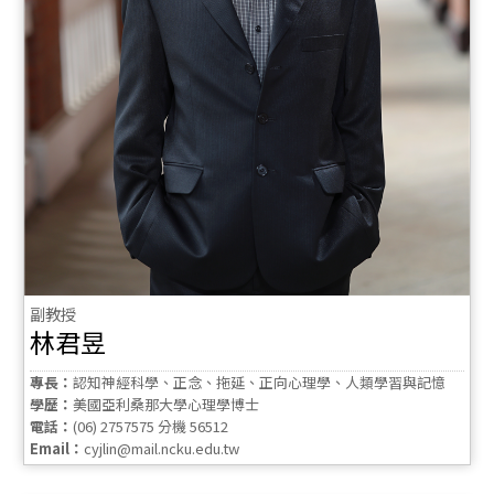
副教授
林君昱
專長：
認知神經科學、正念、拖延、正向心理學、人類學習與記憶
學歷：
美國亞利桑那大學心理學博士
電話：
(06) 2757575 分機 56512
Email：
cyjlin@mail.ncku.edu.tw