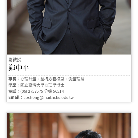
副教授
鄭中平
專長：
心理計量、結構方程模型、測量理論
學歷：
國立臺灣大學心理學博士
電話：
(06) 2757575 分機 56514
Email：
cpcheng@mail.ncku.edu.tw