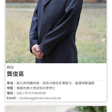
教授
龔俊嘉
專長：
臉孔與物體辨識、核磁共振造影實驗法、基礎視覺議題
學歷：
美國布朗大學認知科學博士
電話：
(06) 2757575#56508
Email：
chunkung@mail.ncku.edu.tw