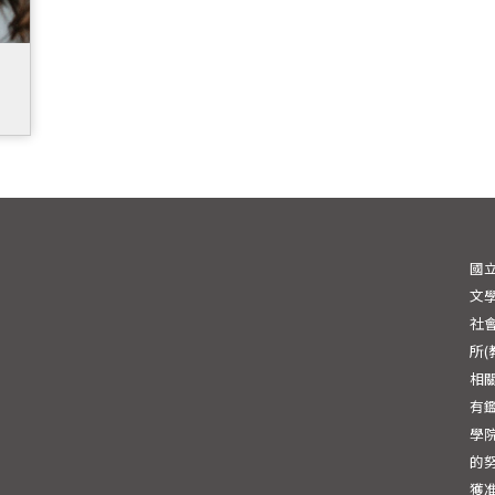
國
文學
社會
所
相
有
學
的
獲