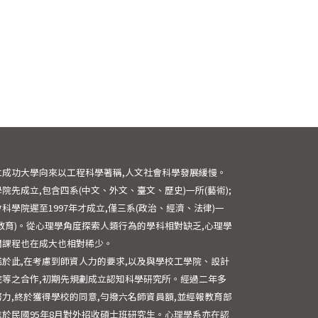
立成功大學向來以工程科學著稱,人文社會科學發展緩慢。
院先成立,包含四系(中文、外文、臺文、歷史)一所(藝術);
科學院遲至1997年才成立,僅三系(政治、經濟、法律)一
(教育)。從心理學角度探索人類行為的學科相對缺乏,心理學
關課程也在成大也相對稀少。
鑑於此,在考慮到師資人力的要求,以及與學校工學院、設計
院等之合作,初期先規劃成立認知科學研究所。經過二年多
努力,終於獲得學校的同意,勻撥六名師資員額,並經報教育部
准於民國95年8月對外招收碩士班研究生。心理學系亦在認