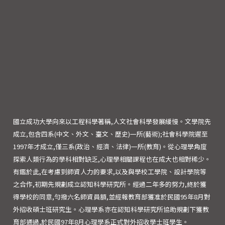
國立成功大學向來以工程科學著稱,人文社會科學發展緩慢。文學院先
成立,包含四系(中文、外文、臺文、歷史)一所(藝術);社會科學院遲至
1997年才成立,僅三系(政治、經濟、法律)一所(教育)。從心理學角度
探索人類行為的學科相對缺乏,心理學相關課程也在成大也相對稀少。
有鑑於此,在考慮到師資人力的要求,以及與學校工學院、設計學院等
之合作,初期先規劃成立認知科學研究所。經過二年多的努力,終於獲
得學校的同意,勻撥六名師資員額,並經報教育部獲准於民國95年8月對
外招收碩士班研究生。心理學系亦在認知科學研究所協助規劃下獲教
育部通過,於民國97年8月心理學系正式對外招收學士班學生。