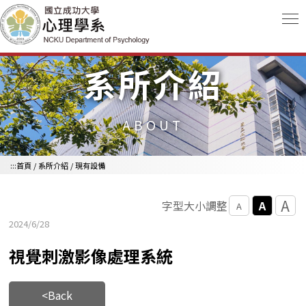
跳到主要內容區
系所介紹
ABOUT
:::
首頁
/
系所介紹
/
現有設備
A
A
字型大小調整
A
2024/6/28
視覺刺激影像處理系統
<Back