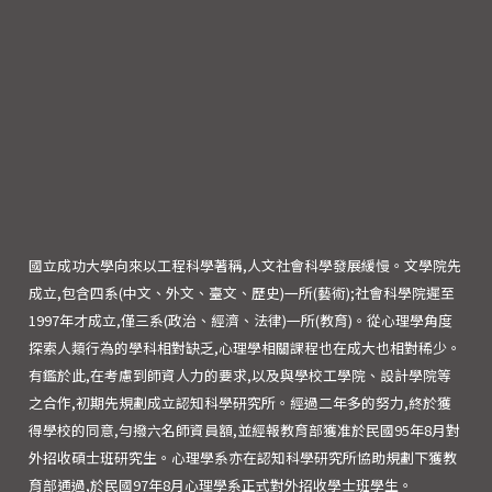
國立成功大學向來以工程科學著稱,人文社會科學發展緩慢。文學院先
成立,包含四系(中文、外文、臺文、歷史)一所(藝術);社會科學院遲至
1997年才成立,僅三系(政治、經濟、法律)一所(教育)。從心理學角度
探索人類行為的學科相對缺乏,心理學相關課程也在成大也相對稀少。
有鑑於此,在考慮到師資人力的要求,以及與學校工學院、設計學院等
之合作,初期先規劃成立認知科學研究所。經過二年多的努力,終於獲
得學校的同意,勻撥六名師資員額,並經報教育部獲准於民國95年8月對
外招收碩士班研究生。心理學系亦在認知科學研究所協助規劃下獲教
育部通過,於民國97年8月心理學系正式對外招收學士班學生。