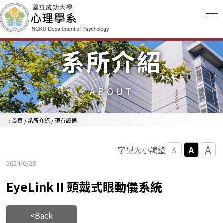
跳到主要內容區
系所介紹
ABOUT
:::
首頁
/
系所介紹
/
現有設備
A
A
字型大小調整
A
2024/6/28
EyeLink II 頭戴式眼動儀系統
<Back