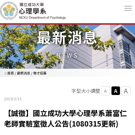
跳到主要內容區
最新消息
NEWS
:::
首頁
/
最新消息
/
徵才招募
A
A
字型大小調整
A
2019/3/15
【誠徵】國立成功大學心理學系蕭富仁
老師實驗室徵人公告(1080315更新)