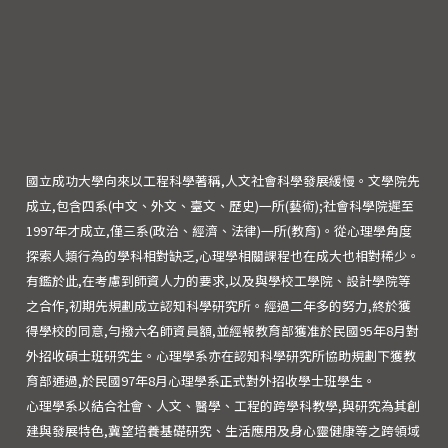
國立成功大學向來以工程科學著稱,人文社會科學發展緩慢。文學院先
成立,包含四系(中文、外文、臺文、歷史)一所(藝術);社會科學院遲至
1997年才成立,僅三系(政治、經濟、法律)一所(教育)。從心理學角度
探索人類行為的學科相對缺乏,心理學相關課程也在成大也相對稀少。
有鑑於此,在考慮到師資人力的要求,以及與學校工學院、設計學院等
之合作,初期先規劃成立認知科學研究所。經過二年多的努力,終於獲
得學校的同意,勻撥六名師資員額,並經報教育部獲准於民國95年8月對
外招收碩士班研究生。心理學系亦在認知科學研究所協助規劃下獲教
育部通過,於民國97年8月心理學系正式對外招收學士班學生。
心理學系以結合社會、人文、醫學、工程的跨學科教學,與研究為其創
建與發展特色,冀望培養基礎研究、生活應用及身心靈健康等之跨領域