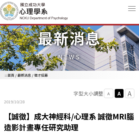
跳到主要內容區
最新消息
NEWS
:::
首頁
/
最新消息
/
徵才招募
A
A
字型大小調整
A
2019/10/28
【誠徵】成大神經科/心理系 誠徵MRI腦
造影計畫專任研究助理