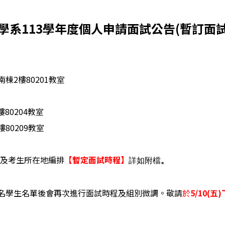
系113學年度個人申請面試公告(暫訂面試
2樓80201教室
80204教室
80209教室
及考生所在地編排
【暫定面試時程】
詳如附檔
。
名學生名單後會再次進行面試時程及組別微調。敬請
於
5/10(五