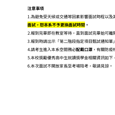
注意事項
1.為避免受天候或交通等因素影響面試時程以及
面試，恕本系不予更換面試時間
。
2.報到完畢即在教室等待，直到面試完畢始可
3.報到時請出示「第二階段指定項目甄試通知單
4.請考生進入本系空間務必
配戴口罩
，有關防疫
5.本校獎勵優秀高中生就讀獎學金相關資訊如下
6.本次面試不開放家長至考場陪考，敬請見諒。