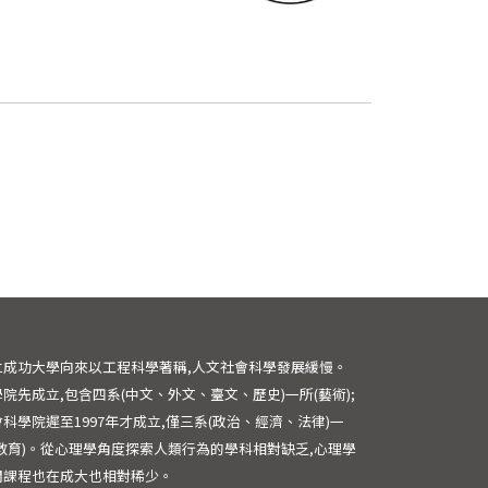
立成功大學向來以工程科學著稱,人文社會科學發展緩慢。
院先成立,包含四系(中文、外文、臺文、歷史)一所(藝術);
科學院遲至1997年才成立,僅三系(政治、經濟、法律)一
(教育)。從心理學角度探索人類行為的學科相對缺乏,心理學
關課程也在成大也相對稀少。