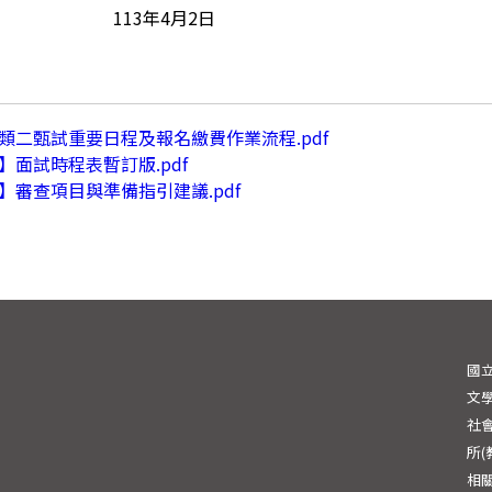
113年4月2日
類二甄試重要日程及報名繳費作業流程.pdf
面試時程表暫訂版.pdf
】審查項目與準備指引建議.pdf
國
文學
社會
所
相