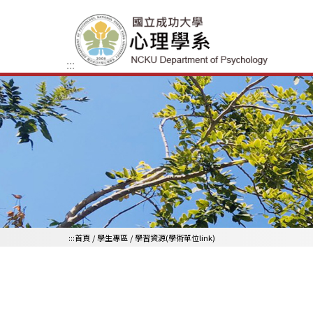
跳到主要內容區
:::
:::
首頁
/
學生專區
/ 學習資源(學術單位link)