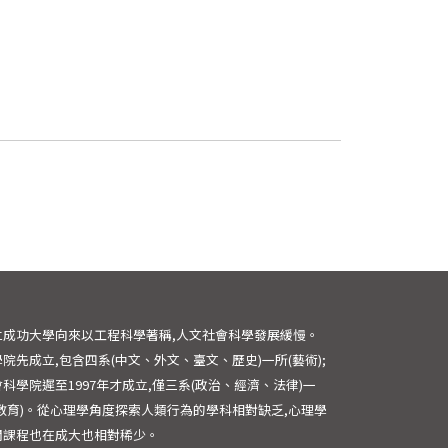
立成功大學向來以工程科學著稱,人文社會科學發展緩慢。
院先成立,包含四系(中文、外文、臺文、歷史)一所(藝術);
科學院遲至1997年才成立,僅三系(政治、經濟、法律)一
(教育)。從心理學角度探索人類行為的學科相對缺乏,心理學
關課程也在成大也相對稀少。