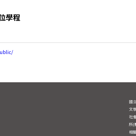
位學程
ublic/
國
文學
社會
所
相