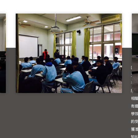
國
文學
社會
所
相
有
學
的
獲
知