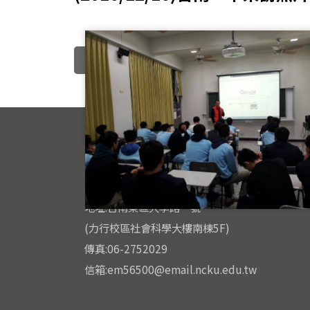
<Back
國立成功大學 心理學系
電話:06-2757575#56500
地址:台南東區大學路一號
(力行校區社會科學大樓南棟5F)
傳真:06-2752029
信箱:em56500@email.ncku.edu.tw