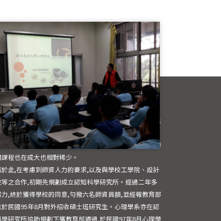
立成功大學向來以工程科學著稱,人文社會科學發展緩慢。
院先成立,包含四系(中文、外文、臺文、歷史)一所(藝術);
科學院遲至1997年才成立,僅三系(政治、經濟、法律)一
(教育)。從心理學角度探索人類行為的學科相對缺乏,心理學
關課程也在成大也相對稀少。
鑑於此,在考慮到師資人力的要求,以及與學校工學院、設計
院等之合作,初期先規劃成立認知科學研究所。經過二年多
努力,終於獲得學校的同意,勻撥六名師資員額,並經報教育部
准於民國95年8月對外招收碩士班研究生。心理學系亦在認
科學研究所協助規劃下獲教育部通過,於民國97年8月心理學