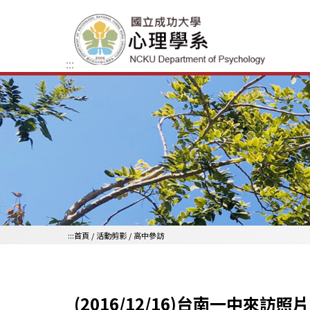
跳到主要內容區
:::
:::
首頁
/
活動剪影
/
高中參訪
(2016/12/16)台南一中來訪照片