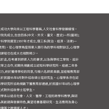
立成功大學向來以工程科學著稱,人文社會科學發展緩慢。
院先成立,包含四系(中文、外文、臺文、歷史)一所(藝術);
科學院遲至1997年才成立,僅三系(政治、經濟、法律)一
(教育)。從心理學角度探索人類行為的學科相對缺乏,心理學
關課程也在成大也相對稀少。
鑑於此,在考慮到師資人力的要求,以及與學校工學院、設計
院等之合作,初期先規劃成立認知科學研究所。經過二年多
努力,終於獲得學校的同意,勻撥六名師資員額,並經報教育部
准於民國95年8月對外招收碩士班研究生。心理學系亦在認
科學研究所協助規劃下獲教育部通過,於民國97年8月心理學
正式對外招收學士班學生。
理學系以結合社會、人文、醫學、工程的跨學科教學,與研
為其創建與發展特色,冀望培養基礎研究、生活應用及身心
健康等之跨領域人才。