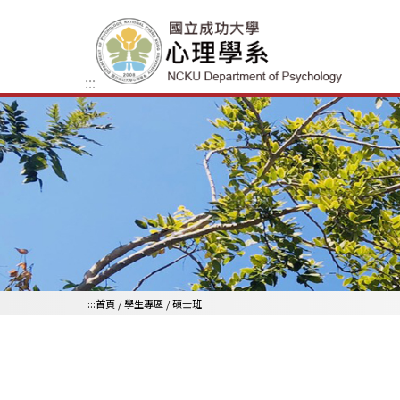
跳到主要內容區
:::
:::
首頁
/
學生專區
/ 碩士班