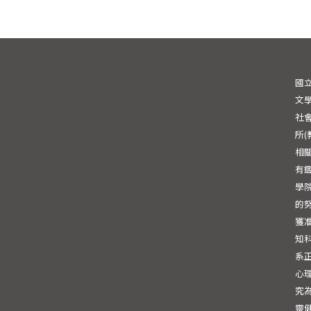
國
文學
社會
所
相
有
學
的
獲
知
系
心
究
靈